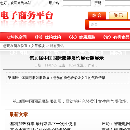
您好，欢迎来到本站！ 用户名：
密码：
综 合
资 讯
O坤乾空间
《约》优约优约
《衣》健康服装
《食》有机食品
《乐》健康娱乐
《医》药食同源
《金》投融项目
《科》科
您现在所在位置：
文章模块
-> 所有资讯
《肥》有机肥料
《香》有机香料
《智》智能设备
国际项目
第18届中国国际服装服饰展女装展示
日期：11-07-27 点击：1054 来源： 作者：
第18届中国国际服装服饰展：雪纺的粉色轻柔让女生的气质倍增。
第18届中国国际服装服饰展：雪纺的粉色轻柔让女生的气质倍增
最新文章
·塑料加热有毒 最好常温下一次性使用
·评论：智能电